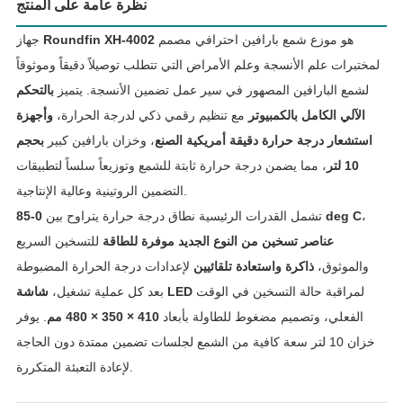
نظرة عامة على المنتج
هو موزع شمع بارافين احترافي مصمم
Roundfin XH-4002
جهاز
لمختبرات علم الأنسجة وعلم الأمراض التي تتطلب توصيلاً دقيقاً وموثوقاً
لشمع البارافين المصهور في سير عمل تضمين الأنسجة. يتميز
بالتحكم
الآلي الكامل بالكمبيوتر
مع تنظيم رقمي ذكي لدرجة الحرارة،
وأجهزة
استشعار درجة حرارة دقيقة أمريكية الصنع
، وخزان بارافين كبير
بحجم
10 لتر
، مما يضمن درجة حرارة ثابتة للشمع وتوزيعاً سلساً لتطبيقات
التضمين الروتينية وعالية الإنتاجية.
،
0-85 deg C
تشمل القدرات الرئيسية نطاق درجة حرارة يتراوح بين
عناصر تسخين من النوع الجديد موفرة للطاقة
للتسخين السريع
والموثوق،
ذاكرة واستعادة تلقائيين
لإعدادات درجة الحرارة المضبوطة
لمراقبة حالة التسخين في الوقت
شاشة LED
بعد كل عملية تشغيل،
الفعلي، وتصميم مضغوط للطاولة بأبعاد
410 × 350 × 480 مم
. يوفر
خزان 10 لتر سعة كافية من الشمع لجلسات تضمين ممتدة دون الحاجة
لإعادة التعبئة المتكررة.