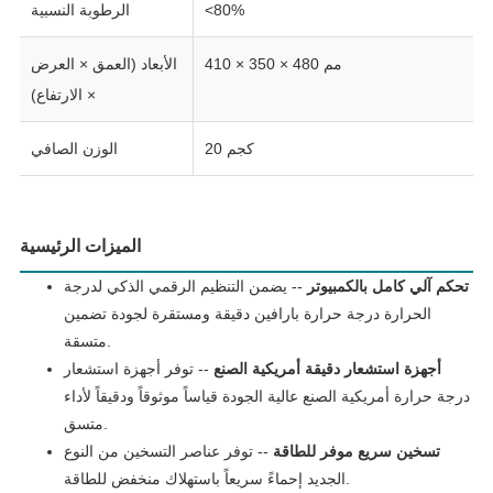
<80%
الرطوبة النسبية
410 × 350 × 480 مم
الأبعاد (العمق × العرض
× الارتفاع)
20 كجم
الوزن الصافي
الميزات الرئيسية
تحكم آلي كامل بالكمبيوتر
-- يضمن التنظيم الرقمي الذكي لدرجة
الحرارة درجة حرارة بارافين دقيقة ومستقرة لجودة تضمين
متسقة.
أجهزة استشعار دقيقة أمريكية الصنع
-- توفر أجهزة استشعار
درجة حرارة أمريكية الصنع عالية الجودة قياساً موثوقاً ودقيقاً لأداء
متسق.
تسخين سريع موفر للطاقة
-- توفر عناصر التسخين من النوع
الجديد إحماءً سريعاً باستهلاك منخفض للطاقة.