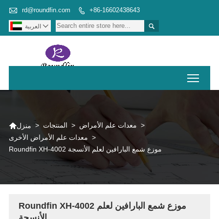

rd@roundfin.com
+86-16602438643



العربية
Toggl

>
معدات علم الأمراض
>
المنتجات
>
منزل
>
معدات علم الأمراض الأخرى
Roundfin XH-4002 موزع شمع البارافين لعلم الأنسجة
Roundfin XH-4002 موزع شمع البارافين لعلم
الأنسجة