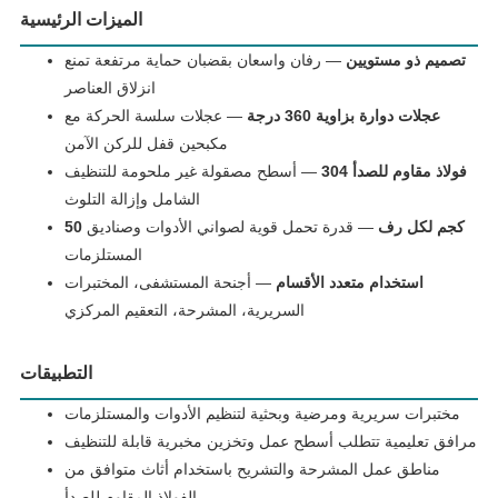
الميزات الرئيسية
تصميم ذو مستويين
— رفان واسعان بقضبان حماية مرتفعة تمنع
انزلاق العناصر
عجلات دوارة بزاوية 360 درجة
— عجلات سلسة الحركة مع
مكبحين قفل للركن الآمن
فولاذ مقاوم للصدأ 304
— أسطح مصقولة غير ملحومة للتنظيف
الشامل وإزالة التلوث
50 كجم لكل رف
— قدرة تحمل قوية لصواني الأدوات وصناديق
المستلزمات
استخدام متعدد الأقسام
— أجنحة المستشفى، المختبرات
السريرية، المشرحة، التعقيم المركزي
التطبيقات
مختبرات سريرية ومرضية وبحثية لتنظيم الأدوات والمستلزمات
مرافق تعليمية تتطلب أسطح عمل وتخزين مخبرية قابلة للتنظيف
مناطق عمل المشرحة والتشريح باستخدام أثاث متوافق من
الفولاذ المقاوم للصدأ