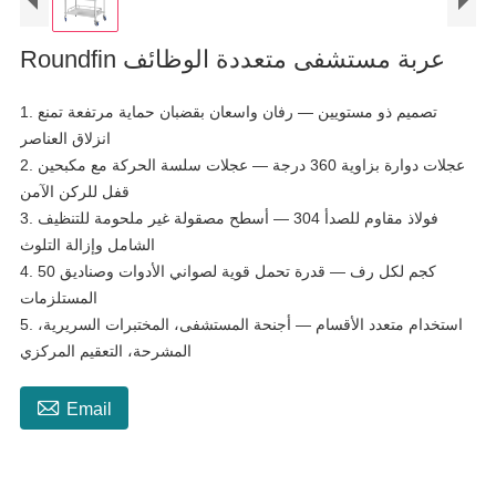
Roundfin عربة مستشفى متعددة الوظائف
1. تصميم ذو مستويين — رفان واسعان بقضبان حماية مرتفعة تمنع
انزلاق العناصر
2. عجلات دوارة بزاوية 360 درجة — عجلات سلسة الحركة مع مكبحين
قفل للركن الآمن
3. فولاذ مقاوم للصدأ 304 — أسطح مصقولة غير ملحومة للتنظيف
الشامل وإزالة التلوث
4. 50 كجم لكل رف — قدرة تحمل قوية لصواني الأدوات وصناديق
المستلزمات
5. استخدام متعدد الأقسام — أجنحة المستشفى، المختبرات السريرية،
المشرحة، التعقيم المركزي

Email