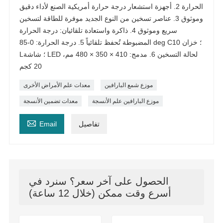
الحرارة 2. أجهزة استشعار درجة حرارة أمريكية الصنع لأداء دقيق
وموثوق 3. عناصر تسخين من النوع الجديد موفرة للطاقة لتسخين
سريع وموثوق 4. ذاكرة واستعادة تلقائيان: درجة الحرارة
المضبوطة تُحفظ تلقائياً 5. درجة الحرارة: 0-85 deg C؛ خزان 10
L؛ شاشة LED لحالة التسخين 6. مدمج: 410 × 350 × 480 مم،
20 كجم
موزع شمع البارافين
معدات علم الأمراض الأخرى
موزع البارافين علم الأنسجة
معدات تضمين الأنسجة

تفاصيل
Email
الحصول على آخر سعر؟ سنرد في
أسرع وقت ممكن (خلال 12 ساعة)