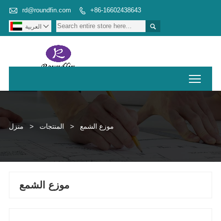

rd@roundfin.com
+86-16602438643



العربية
Toggl
موزع الشمع
>
المنتجات
>
منزل
موزع الشمع