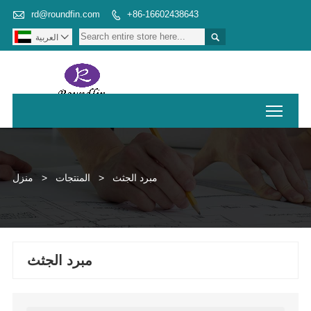

rd@roundfin.com
+86-16602438643



العربية
Toggl
مبرد الجثث
>
المنتجات
>
منزل
مبرد الجثث