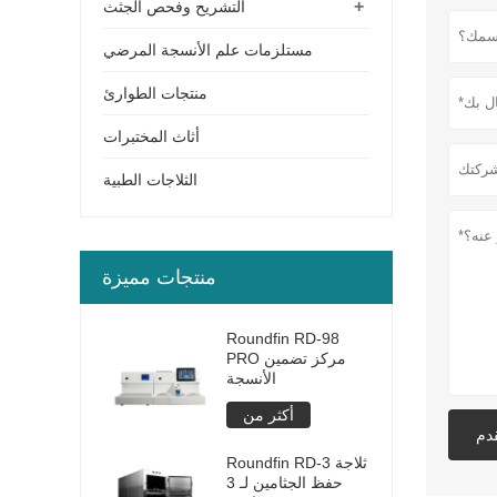
+
التشريح وفحص الجثث
مستلزمات علم الأنسجة المرضي
منتجات الطوارئ
أثاث المختبرات
الثلاجات الطبية
منتجات مميزة
Roundfin RD-98
PRO مركز تضمين
الأنسجة
أكثر من
دم
Roundfin RD-3 ثلاجة
حفظ الجثامين لـ 3