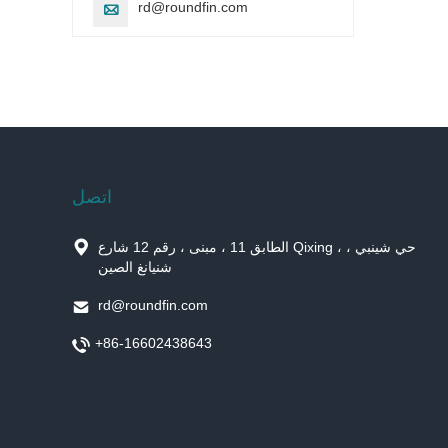
rd@roundfin.com

اتصل

الطابق 11 ، مبنى ، رقم 12 شارع Qixing ، حي شينبي ،
شنيانغ الصين

rd@roundfin.com

+86-16602438643