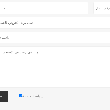
سياسة خاصة
تق