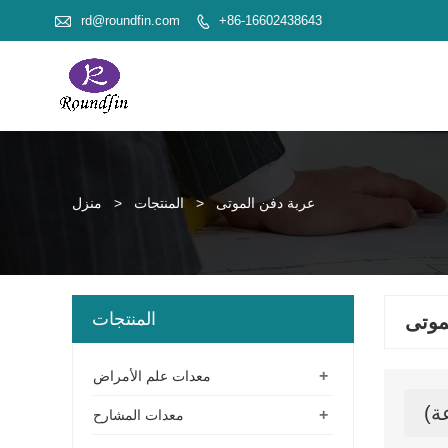

rd@roundfin.com
+86-16602438643

عربة دفن الموتى
>
المنتجات
>
منزل
المنتجات
موتى
+
معدات علم الأمراض
+
معدات المشارح