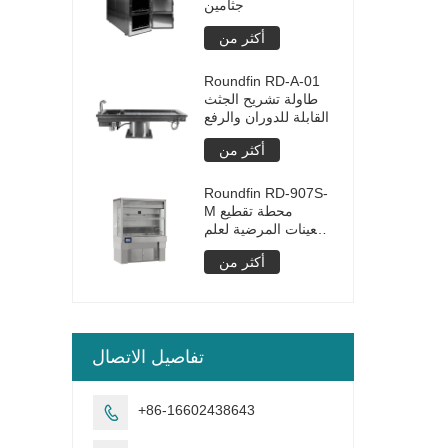
جثامين
أكثر من
Roundfin RD-A-01
طاولة تشريح الجثث
القابلة للدوران والرفع
أكثر من
Roundfin RD-907S-
M محطة تقطيع
العينات المرضية لعلم
الأمراض بشاشة تعمل
أكثر من
باللمس
تفاصيل الاتصال
+86-16602438643
