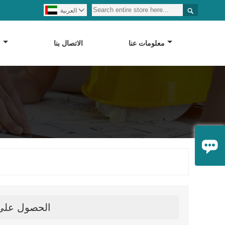


العربية
معلومات عنا
الاتصال بنا
م

الحصول على آ