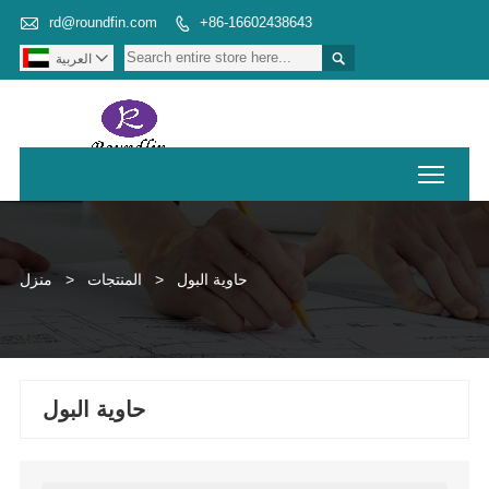

rd@roundfin.com
+86-16602438643



العربية
Toggl
حاوية البول
>
المنتجات
>
منزل
حاوية البول